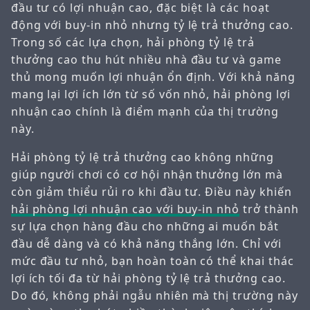
đầu tư có lợi nhuận cao, đặc biệt là các hoạt
động với buy-in nhỏ nhưng tỷ lệ trả thưởng cao.
Trong số các lựa chọn, hải phòng tỷ lệ trả
thưởng cao thu hút nhiều nhà đầu tư và game
thủ mong muốn lợi nhuận ổn định. Với khả năng
mang lại lợi ích lớn từ số vốn nhỏ, hải phòng lợi
nhuận cao chính là điểm mạnh của thị trường
này.
Hải phòng tỷ lệ trả thưởng cao không những
giúp người chơi có cơ hội nhận thưởng lớn mà
còn giảm thiểu rủi ro khi đầu tư. Điều này khiến
hải phòng lợi nhuận cao với buy-in nhỏ
trở thành
sự lựa chọn hàng đầu cho những ai muốn bắt
đầu dễ dàng và có khả năng thắng lớn. Chỉ với
mức đầu tư nhỏ, bạn hoàn toàn có thể khai thác
lợi ích tối đa từ hải phòng tỷ lệ trả thưởng cao.
Do đó, không phải ngẫu nhiên mà thị trường này