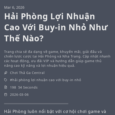
Mar 6, 2026
Hải Phòng Lợi Nhuận
Cao Với Buy-in Nhỏ Như
Thế Nào?
Trang chia sẻ đa dạng về game, khuyến mãi, giải đấu và
chiến lược cược tại Hải Phòng và Nha Trang. Cập nhật nhanh
các hoạt động, ưu đãi VIP và hướng dẫn giúp game thủ
nâng cao kỹ năng và lợi nhuận hiệu quả.
Chơi Thả Ga Central
hải phòng lợi nhuận cao với buy-in nhỏ
198 54 Seconds
2026-03-06
Hải Phòng luôn nổi bật với cơ hội chơi game và